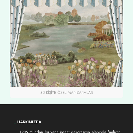
3D KİŞİYE ÖZEL MANZARALAR
_
HAKKIMIZDA
1989 Yılından bu yana inşaat dekorasyon alanında faaliyet