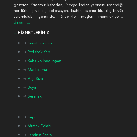
gösteren firmamız kabadan, inceye kadar yapımını üstlendiği
her türlü iç ve dış dekorasyon, taahhüt işlerini titizlikle, büyük
sorumluluk içerisinde, öncelikle müşteri memnuniyet...
devamı...
_
HİZMETLERİMİZ
→
Konut Projeleri
→
Prefabrik Yapı
→
Kaba ve İnce İnşaat
→
Mantolama
→
Alçı Sıva
→
Boya
→
Seramik
→
Kapı
→
Mutfak Dolabı
→
Laminat Parke