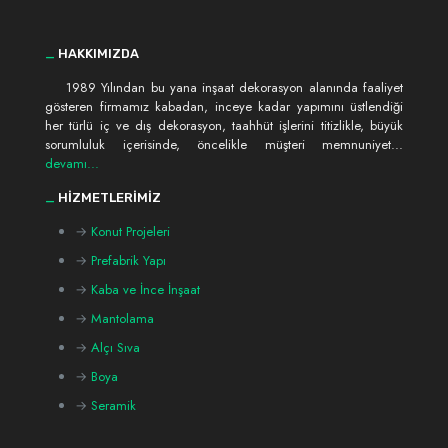
_
HAKKIMIZDA
1989 Yılından bu yana inşaat dekorasyon alanında faaliyet
gösteren firmamız kabadan, inceye kadar yapımını üstlendiği
her türlü iç ve dış dekorasyon, taahhüt işlerini titizlikle, büyük
sorumluluk içerisinde, öncelikle müşteri memnuniyet...
devamı...
_
HİZMETLERİMİZ
→
Konut Projeleri
→
Prefabrik Yapı
→
Kaba ve İnce İnşaat
→
Mantolama
→
Alçı Sıva
→
Boya
→
Seramik