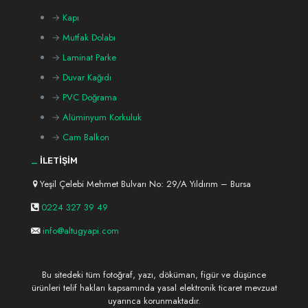
→
Kapı
→
Mutfak Dolabı
→
Laminat Parke
→
Duvar Kağıdı
→
PVC Doğrama
→
Alüminyum Korkuluk
→
Cam Balkon
_
İLETİŞİM
Yeşil Çelebi Mehmet Bulvarı No: 29/A Yıldırım – Bursa
0224 327 39 49
info@altugyapi.com
Bu sitedeki tüm fotoğraf, yazı, döküman, figür ve düşünce
ürünleri telif hakları kapsamında yasal elektronik ticaret mevzuat
uyarınca korunmaktadır.